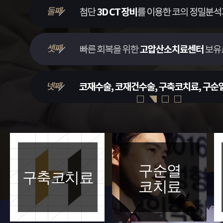
구순열
구축코치료
코치료