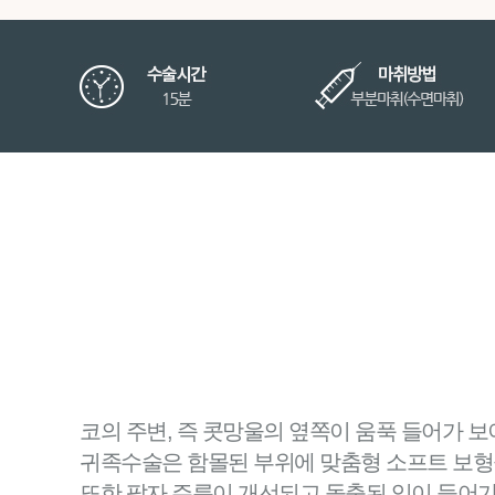
코의 주변, 즉 콧망울의 옆쪽이 움푹 들어가 보
귀족수술은 함몰된 부위에 맞춤형 소프트 보형
또한 팔자 주름이 개선되고 돌출된 입이 들어가