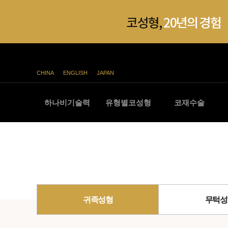
CHINA
ENGLISH
JAPAN
하나비기술력
유형별코성형
코재수술
귀족성형
무턱성