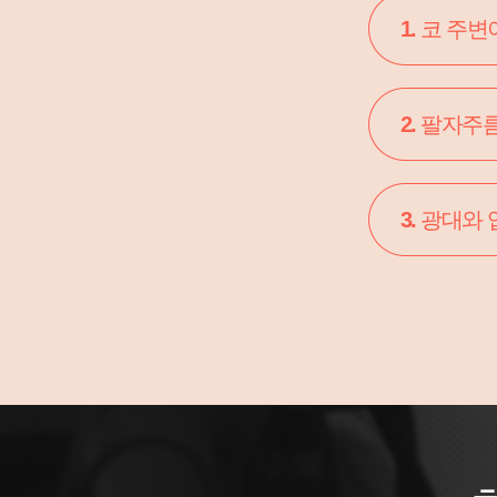
1.
코 주변
2.
팔자주름
3.
광대와 