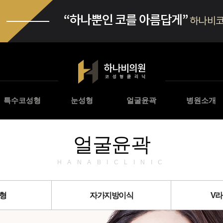
특수코성형
눈성형
얼굴윤곽
병원소개
얼굴윤곽
HANABICLINIC
형
자가지방이식
V