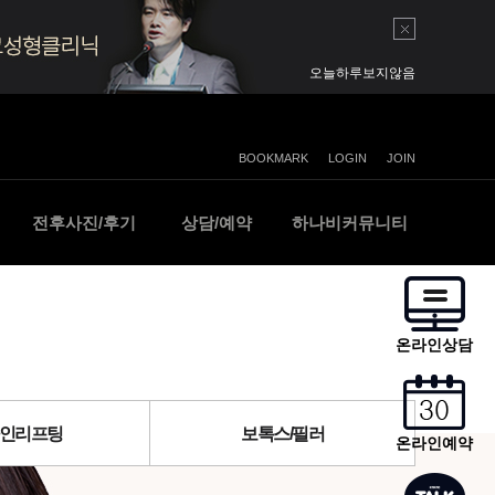
오늘하루보지않음
BOOKMARK
LOGIN
JOIN
전후사진/후기
상담/예약
하나비커뮤니티
온라
온라
카카
수술
전후
오시
온라인상담
수술 및 치료
온라인으로 미
카카오톡으로 
하나비 고객님
하나비 고객님
하나비코성형
no
no
no
라인리프팅
보톡스/필러
온라인예약
3
10
10
첫코
비염