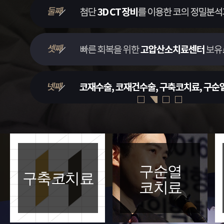
구순열
구축코치료
코치료