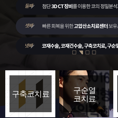
구순열
구축코치료
코치료