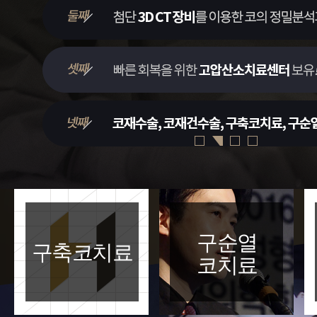
구순열
구축코치료
코치료