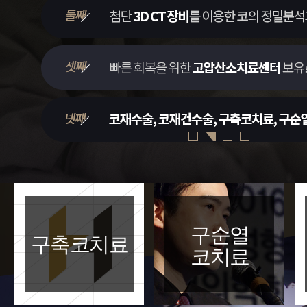
구순열
구축코치료
코치료