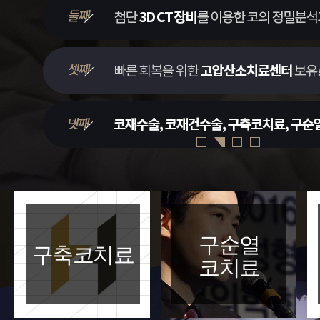
구순열
구축코치료
코치료